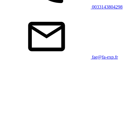
0033143804298
fae@fa-exp.fr